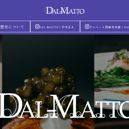
Oの歴史について
DAL-MATTO｜平井正人
ダルマット西麻布本店｜DAL