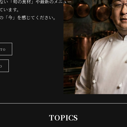
えない「旬の食材」や最新のメニュー
ています。
の「今」を感じてください。
©
Dal-matto｜ 食マニアを熱狂させるイタリアン.
TO
O
TOPICS